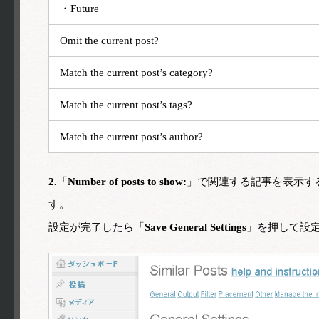
・Future
Omit the current post?
Match the current post’s category?
Match the current post’s tags?
Match the current post’s author?
2.
「
Number of posts to show:
」で関連する記事を表示す
す。
設定が完了したら「
Save General Settings
」を押して設