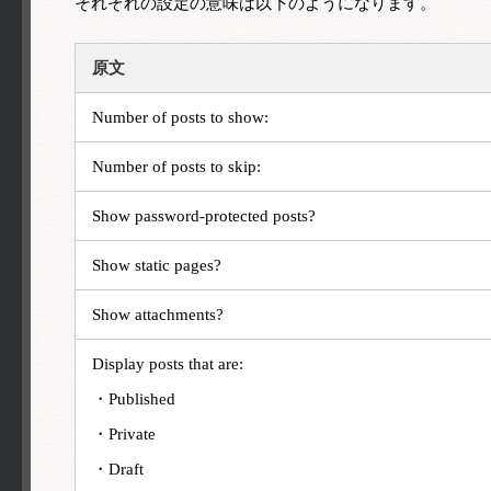
それぞれの設定の意味は以下のようになります。
原文
Number of posts to show:
Number of posts to skip:
Show password-protected posts?
Show static pages?
Show attachments?
Display posts that are:
・Published
・Private
・Draft