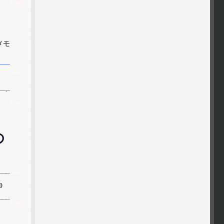
メモ
の
0