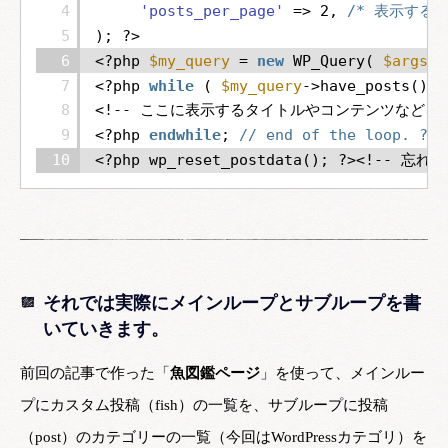
4
'posts_per_page'
=> 2, 
/* 表示するペ
5
); ?>
6
<?php 
$my_query
= 
new
WP_Query( 
$args
)
7
<?php 
while
( 
$my_query
->have_posts() )
8
<!-- ここに表示するタイトルやコンテンツなどを指
9
<?php 
endwhile
; 
// end of the loo
10
<?php wp_reset_postdata(); ?><!--
それでは実際にメインループとサブループを書
いていきます。
前回の記事で作った「
魚図鑑ページ
」を使って、メインルー
プにカスタム投稿（fish）の一覧を、サブループに投稿
（post）のカテゴリーの一覧（今回はWordPressカテゴリ）を