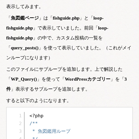
表示してみます。
「
魚図鑑ページ
」は「
fishguide.php
」と「
loop-
fishguide.php
」で表示していました。前回「
loop-
fishguide.php
」の中で、カスタム投稿の一覧を
「
query_posts()
」を使って表示していました。（これがメイ
ンループになります）
このファイルにサブループを追加します。上で解説した
「
WP_Query()
」を使って「
WordPressカテゴリー
」を「
3
件
」表示するサブループを追加します。
すると以下のようになります。
1
<?php
2
/**
3
* 魚図鑑用ループ
4
*/