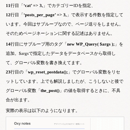
11
行目「
‘cat’ => 3,
」でカテゴリーIDを指定、
12
行目「
‘posts_per_page’ => 3,
」で表示する件数を指定して
います。今回はサブループなので、ページ送りをしません。
そのためページネーションに関する記述はありません。
14
行目にサブループ用のタグ「
new WP_Query( $args );
」を
追加。$argsで指定したデータをデータベースから取得し
て、グローバル変数を書き換えてます。
23
行目の「
wp_reset_postdata();
」でグローバル変数をリセ
ットしています。上でも解説しましたが、こうしないと後で
グローバル変数「
the_post()
」の値を取得するときに、不具
合が出ます。
実際の表示は以下のようになります。