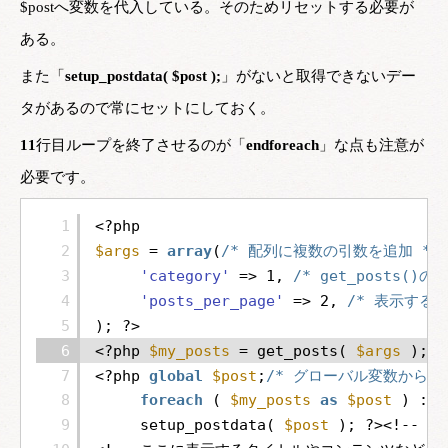
$postへ変数を代入している。そのためリセットする必要が
ある。
また「
setup_postdata( $post );
」がないと取得できないデー
タがあるので常にセットにしておく。
11
行目ループを終了させるのが「
endforeach
」な点も注意が
必要です。
1
<?php
2
$args
= 
array
(
/* 配列に複数の引数を追加 */
3
'category'
=> 1, 
/* get_posts()
4
'posts_per_page'
=> 2, 
/* 表示するペ
5
); ?>
6
<?php 
$my_posts
= get_posts( 
$args
); 
7
<?php 
global
$post
;
/* グローバル変数から値
8
foreach
( 
$my_posts
as
$post
) :
/*
9
setup_postdata( 
$post
); ?><!--