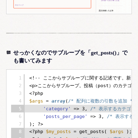
せっかくなのでサブループを「get_posts()」で
も書いてみます
1
<!-- ここからサブループに関する記述です。新しく
2
<p>ここからサブループ。投稿（post）のカテゴリー「
3
<?php
4
$args
= 
array
(
/* 配列に複数の引数を追加 */
5
'category'
=> 3, 
/* 表示するカテゴリ
6
'posts_per_page'
=> 3, 
/* 表示するペ
7
); ?>
8
<?php 
$my_posts
= get_posts( 
$args
); 