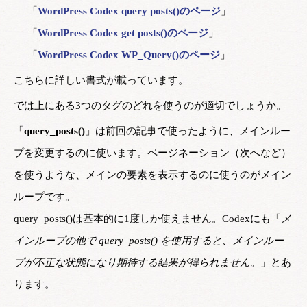
「
WordPress Codex query posts()のページ
」
「
WordPress Codex get posts()のページ
」
「
WordPress Codex WP_Query()のページ
」
こちらに詳しい書式が載っています。
では上にある3つのタグのどれを使うのが適切でしょうか。
「
query_posts()
」は前回の記事で使ったように、メインルー
プを変更するのに使います。ページネーション（次へなど）
を使うような、メインの要素を表示するのに使うのがメイン
ループです。
query_posts()は基本的に1度しか使えません。Codexにも「
メ
インループの他で query_posts() を使用すると、メインルー
プが不正な状態になり期待する結果が得られません。
」とあ
ります。