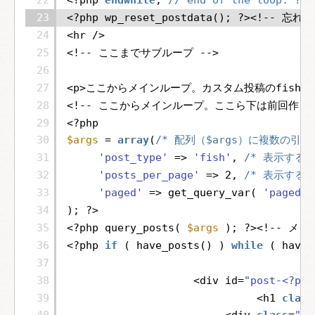
22
<?php 
endwhile
; 
// end of the loo
23
<?php wp_reset_postdata(); ?><!--
24
<hr />
25
<!-- ここまでサブループ -->
26
27
<p>ここからメインループ。カスタム投稿のfishを
28
<!-- ここからメインループ。ここら下は前回作っ
29
<?php
30
$args
= 
array
(
/* 配列（$args）に複数の引数
31
'post_type'
=> 
'fish'
, 
/* 表示する
32
'posts_per_page'
=> 2, 
/* 表示するペ
33
'paged'
=> get_query_var( 
'paged'
34
); ?>
35
<?php query_posts( 
$args
); ?><!-- メ
36
<?php 
if
( have_posts() ) 
while
( have
37
38
<div id=
"post-<?php
39
<h1 
class