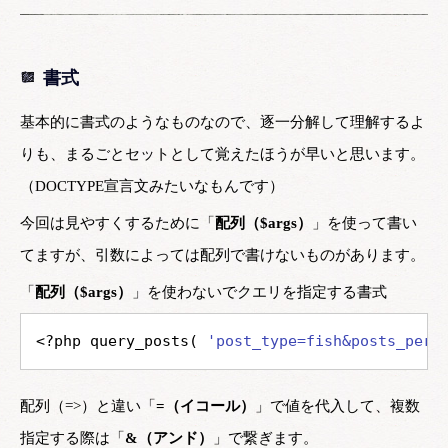
書式
基本的に書式のようなものなので、逐一分解して理解するよ
りも、まるごとセットとして覚えたほうが早いと思います。
（DOCTYPE宣言文みたいなもんです）
今回は見やすくするために「
配列（$args）
」を使って書い
てますが、引数によっては配列で書けないものがあります。
「
配列（$args）
」を使わないでクエリを指定する書式
<?php query_posts( 
'post_type=fish&posts_per_
配列（=>）と違い「
=（イコール）
」で値を代入して、複数
指定する際は「
&（アンド）
」で繋ぎます。