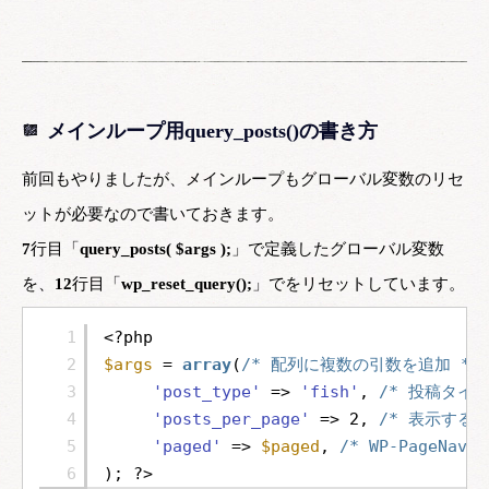
メインループ用query_posts()の書き方
前回もやりましたが、メインループもグローバル変数のリセ
ットが必要なので書いておきます。
7
行目「
query_posts( $args );
」で定義したグローバル変数
を、
12
行目「
wp_reset_query();
」でをリセットしています。
1
<?php
2
$args
= 
array
(
/* 配列に複数の引数を追加 */
3
'post_type'
=> 
'fish'
, 
/* 投稿タイプ
4
'posts_per_page'
=> 2, 
/* 表示するペ
5
'paged'
=> 
$paged
, 
/* WP-PageNa
6
); ?>