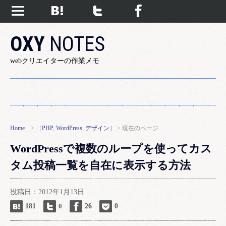
OXY
NOTES
webクリエイターの作業メモ
Home
> ［
PHP
,
WordPress
,
デザイン
］ > 現在のページ
WordPressで複数のループを使ってカス
タム投稿一覧を自在に表示する方法
投稿日：2012年1月13日
181
0
26
0