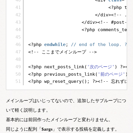
40
<div 
class
=
"en
41
<?php the
42
</div><!-- .en
43
</div><!-- #post-##
44
<?php comments_temp
45
46
<?php 
endwhile
; 
// end of the loop. ?>
47
<!-- ここまでメインループ -->
48
49
<?php next_posts_link(
'次のページ'
) ?><
50
<?php previous_posts_link(
'前のページ'
) 
51
<?php wp_reset_query(); ?><!-- 忘
メインループはいじってないので、追加したサブループにつ
いて軽く説明します。
基本的には前回作ったメインループと変わりません。
同じように配列「
$args
」で表示する投稿を定義します。