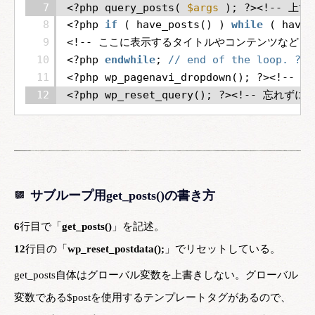
7
<?php query_posts( 
$args
); ?><!-- 
8
<?php 
if
( have_posts() ) 
while
( have
9
<!-- ここに表示するタイトルやコンテンツなどを指
10
<?php 
endwhile
; 
// end of the loo
11
<?php wp_pagenavi_dropdown(); ?><!--
12
<?php wp_reset_query(); ?><!-- 忘
サブループ用get_posts()の書き方
6
行目で「
get_posts()
」を記述。
12
行目の「
wp_reset_postdata();
」でリセットしている。
get_posts自体はグローバル変数を上書きしない。グローバル
変数である$postを使用するテンプレートタグがあるので、