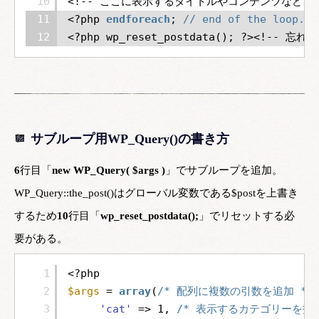
10
<!-- ここに表示するタイトルやコンテンツなどを指
11
<?php 
endforeach
; 
// end of the lo
12
<?php wp_reset_postdata(); ?><!--
サブループ用WP_Query()の書き方
6
行目「
new WP_Query( $args )
」でサブループを追加。
WP_Query::the_post()はグローバル変数である$postを上書き
するため
10
行目「
wp_reset_postdata();
」でリセットする必
要がある。
1
<?php
2
$args
= 
array
(
/* 配列に複数の引数を追加 */
3
'cat'
=> 1, 
/* 表示するカテゴリーを指定