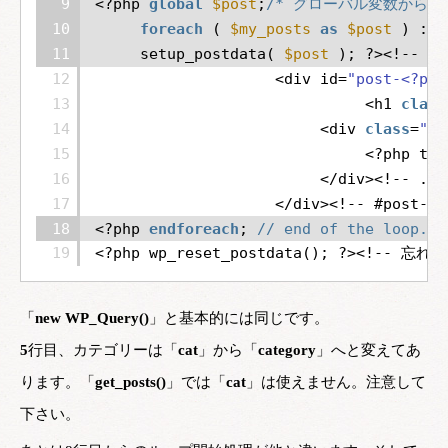
9
<?php 
global
$post
;
/* グローバル変数から値
10
foreach
( 
$my_posts
as
$post
) :
/*
11
setup_postdata( 
$post
); ?><!--
12
<div id=
"post-<?php
13
<h1 
class
14
<div 
class
=
"en
15
<?php the
16
</div><!-- .en
17
</div><!-- #post-##
18
<?php 
endforeach
; 
// end of the lo
19
<?php wp_reset_postdata(); ?><!--
「
new WP_Query()
」と基本的には同じです。
5
行目、カテゴリーは「
cat
」から「
category
」へと変えてあ
ります。「
get_posts()
」では「
cat
」は使えません。注意して
下さい。