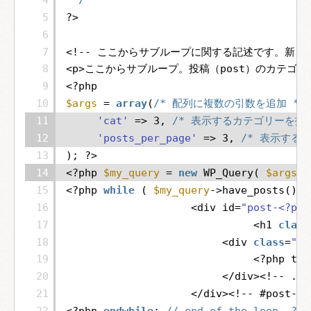
5
?>
6
7
<!-- ここからサブループに関する記述です。新しく
8
<p>ここからサブループ。投稿（post）のカテゴリー「
9
<?php
10
$args
= 
array
(
/* 配列に複数の引数を追加 */
11
'cat'
=> 3, 
/* 表示するカテゴリーを指定
12
'posts_per_page'
=> 3, 
/* 表示するペ
13
); ?>
14
<?php 
$my_query
= 
new
WP_Query( 
$args
)
15
<?php 
while
( 
$my_query
->have_posts() )
16
<div id=
"post-<?php
17
<h1 
class
18
<div 
class
=
"en
19
<?php the
20
</div><!-- .en
21
</div><!-- #post-##