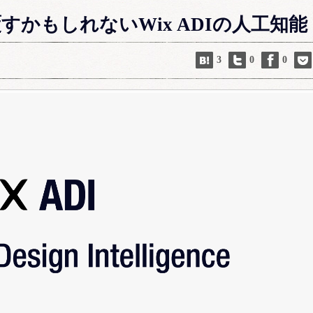
すかもしれないWix ADIの人工知能
3
0
0