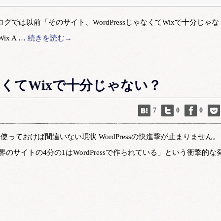
ログでは以前「そのサイト、WordPressじゃなくてWixで十分じゃな
x A …
続きを読む→
ゃなくてWixで十分じゃない？
7
0
0
ssを使っておけば間違いない現状 WordPressの快進撃が止まりません。
界のサイトの4分の1はWordPressで作られている」という衝撃的な