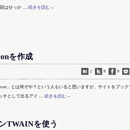
回はせっか …
続きを読む→
iconを作成
2
0
0
「Favicon」とは何ぞや？という人もいると思いますが、サイトをブック
ッチとして出るアイ …
続きを読む→
プソンTWAINを使う