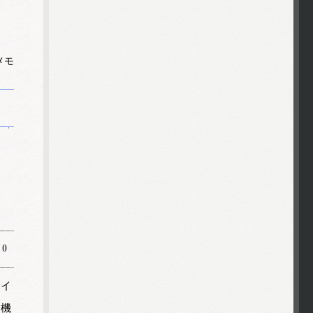
メモ
0
サイ
ト機