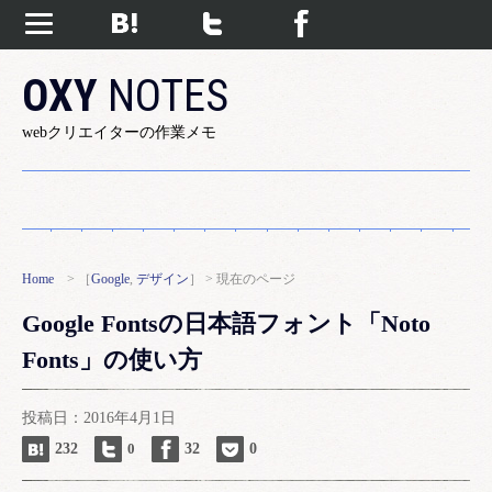
OXY
NOTES
webクリエイターの作業メモ
Home
> ［
Google
,
デザイン
］ > 現在のページ
Google Fontsの日本語フォント「Noto
Fonts」の使い方
投稿日：2016年4月1日
232
0
32
0