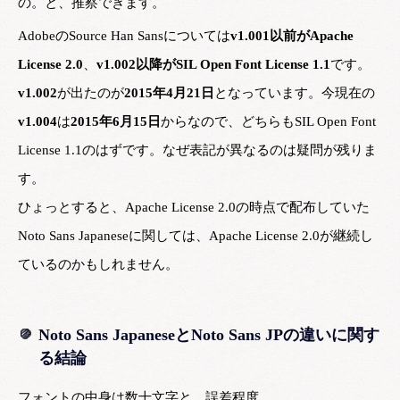
の。と、推察できます。
AdobeのSource Han Sansについては
v1.001以前がApache
License 2.0
、
v1.002以降がSIL Open Font License 1.1
です。
v1.002
が出たのが
2015年4月21日
となっています。今現在の
v1.004
は
2015年6月15日
からなので、どちらもSIL Open Font
License 1.1のはずです。なぜ表記が異なるのは疑問が残りま
す。
ひょっとすると、Apache License 2.0の時点で配布していた
Noto Sans Japaneseに関しては、Apache License 2.0が継続し
ているのかもしれません。
Noto Sans JapaneseとNoto Sans JPの違いに関す
る結論
フォントの中身は数十文字と、誤差程度。