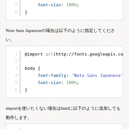
5
font-size
: 
100%
;
6
}
Noto Sans Japaneseの場合は以下のように指定してくださ
い。
1
@import 
url
(
http://fonts.googleapis.com/
2
3
body {
4
font-family
: 
'Noto Sans Japanese'
, 
5
font-size
: 
100%
;
6
}
importを使いたくない場合はhtmlに以下のように追加しても
動作します。