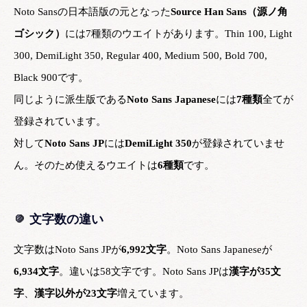
Noto Sansの日本語版の元となった
Source Han Sans（源ノ角
ゴシック）
には7種類のウエイトがあります。Thin 100, Light
300, DemiLight 350, Regular 400, Medium 500, Bold 700,
Black 900です。
同じように派生版である
Noto Sans Japanese
には
7種類
全てが
登録されています。
対して
Noto Sans JP
には
DemiLight 350
が登録されていませ
ん。そのため使えるウエイトは
6種類
です。
文字数の違い
文字数はNoto Sans JPが
6,992文字
。Noto Sans Japaneseが
6,934文字
。違いは58文字です。Noto Sans JPは
漢字が35文
字
、
漢字以外が23文字
増えています。