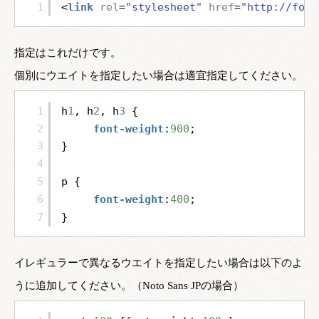
1
<
link
rel
=
"stylesheet"
href
=
"
http://font
指定はこれだけです。
個別にウエイトを指定したい場合は適宜指定してください。
1
h
1
, h
2
, h
3
{
2
font-weight
:
900
;
3
}
4
5
p {
6
font-weight
:
400
;
7
}
イレギュラーで異なるウエイトを指定したい場合は以下のよ
うに追加してください。（Noto Sans JPの場合）