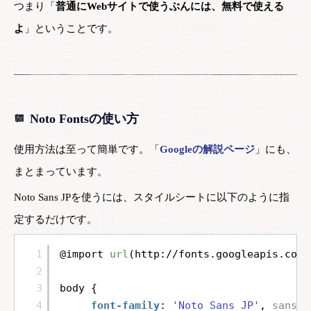
つまり「
普通にWebサイトで使うぶんには、無料で使える
よ
」ということです。
Noto Fontsの使い方
使用方法は至って簡単です。「
Googleの解説ページ
」にも、
まとまっています。
Noto Sans JPを使うには、スタイルシートに以下のように指
定するだけです。
1
@import 
url
(
http://fonts.googleapis.com/
2
3
body {
4
font-family
: 
'Noto Sans JP'
, 
sans-s