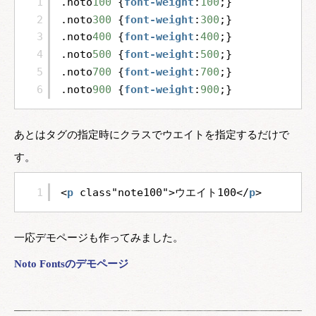
1
.noto
100
{
font-weight
:
100
;}
2
.noto
300
{
font-weight
:
300
;}
3
.noto
400
{
font-weight
:
400
;}
4
.noto
500
{
font-weight
:
500
;}
5
.noto
700
{
font-weight
:
700
;}
6
.noto
900
{
font-weight
:
900
;}
あとはタグの指定時にクラスでウエイトを指定するだけで
す。
1
<
p
class"note100">ウエイト100</
p
>
一応デモページも作ってみました。
Noto Fontsのデモページ