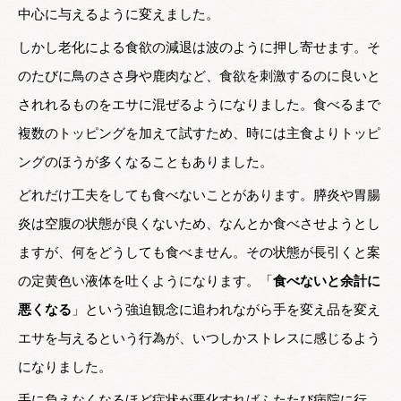
中心に与えるように変えました。
しかし老化による食欲の減退は波のように押し寄せます。そ
のたびに鳥のささ身や鹿肉など、食欲を刺激するのに良いと
されれるものをエサに混ぜるようになりました。食べるまで
複数のトッピングを加えて試すため、時には主食よりトッピ
ングのほうが多くなることもありました。
どれだけ工夫をしても食べないことがあります。膵炎や胃腸
炎は空腹の状態が良くないため、なんとか食べさせようとし
ますが、何をどうしても食べません。その状態が長引くと案
の定黄色い液体を吐くようになります。「
食べないと余計に
悪くなる
」という強迫観念に追われながら手を変え品を変え
エサを与えるという行為が、いつしかストレスに感じるよう
になりました。
手に負えなくなるほど症状が悪化すればふたたび病院に行