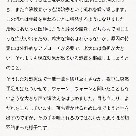
き、また血液検査から点滴治療という流れを繰り返します。
この流れは年齢を重ねるごとに頻発するようになりました。
治療にあたった医師によると膵炎や腸炎、どちらもで同じよ
うな症状が出るため、確実な病名はわからないが、原因の特
定には外科的なアプローチが必要で、老犬には負担が大き
い。それよりも現在効果が出ている処置を継続しましょうと
のこと。
そうした対処療法で一進一退を繰り返すさなか、夜中に突然
手足をばたつかせて、ウォーン、ウォーンと聞いたこともな
いような大きな声で遠吠えをはじめました。目も血走り、よ
だれを垂らしています。落ち着かせるために撫でようと手を
出すのですが、その手を噛まれるのではないかと思うほど切
羽詰まった様子です。