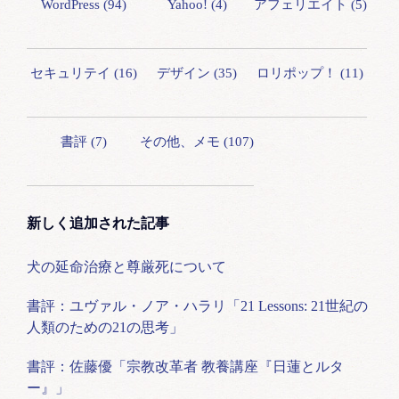
WordPress (94)
Yahoo! (4)
アフェリエイト (5)
セキュリテイ (16)
デザイン (35)
ロリポップ！ (11)
書評 (7)
その他、メモ (107)
新しく追加された記事
犬の延命治療と尊厳死について
書評：ユヴァル・ノア・ハラリ「21 Lessons: 21世紀の
人類のための21の思考」
書評：佐藤優「宗教改革者 教養講座『日蓮とルタ
ー』」