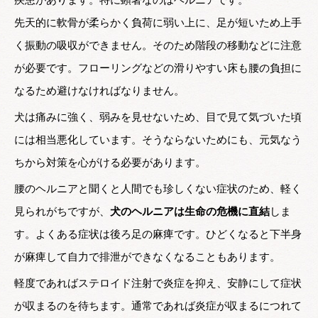
疾患があります。特に顕著なのはヘルニアです。
先天的に軟骨が柔らかく負荷に弱い上に、足が短いため上手
く振動の吸収ができません。そのため階段の移動などに注意
が必要です。フローリングなどの滑りやすい床も腰の負担に
なるため避けなければなりません。
犬は痛みに強く、弱みを見せないため、目で見て気づいた頃
には相当悪化しています。そうならないためにも、元気なう
ちから対策を心がける必要があります。
腰のヘルニアと聞くと人間でも珍しくない症状のため、軽く
見られがちですが、
犬のヘルニアは生命の危機に直結
しま
す。よくある症状は後ろ足の麻痺です。ひどくなると下半身
が麻痺して自力で排泄ができなくなることもあります。
軽度であればステロイド注射で炎症を抑え、安静にして症状
が収まるのを待ちます。通常であれば炎症が収まるにつれて