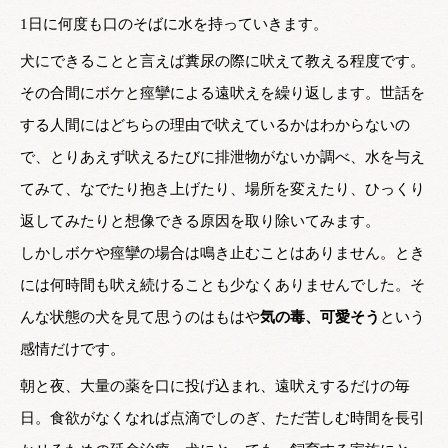
1日に何度も口のそばに水を持っていきます。
犬にできることと言えば糞尿の際に吠えて教える程度です。
その合間にボケと痙攣による遠吠えを繰り返します。世話を
する人間にはどちらの理由で吠えているかはわからないの
で、とりあえず吠えるたびに排泄物がないか調べ、水を与え
てみて、なでたり抱き上げたり、場所を変えたり、ひっくり
返してみたりと想像できる原因を取り除いてみます。
しかしボケや痙攣の場合は鳴き止むことはありません。とき
には何時間も吠え続けることも少なくありませんでした。そ
んな状態の犬を見て思うのはもはや
気の毒、可愛そう
という
感情だけです。
朝と夜、大量の薬を口に投げ込まれ、遠吠えするだけの毎
日。食欲がなくなれば点滴でしのぎ、ただ苦しむ時間を長引