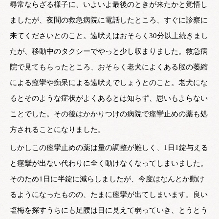
尋常ならざる様子に、いよいよ最後のときが来たかと覚悟し
ましたが、夜間の救急病院に電話したところ、すぐに診察に
来てくださいとのこと。遠吠えはおそらく30分以上続きまし
たが、移動中のタクシーでやっと少し収まりました。救急病
院で見てもらったところ、おそらく老犬によくある脳の萎縮
による痙攣や痴呆による遠吠えでしょうとのこと。老犬にな
るとそのような症状がよくあるとは知らず、思いもよらない
ことでした。その後はかかりつけの病院で痙攣止めの薬も処
方されることになりました。
しかしこの痙攣止めの薬は量の調整が難しく、1日1錠与える
と痙攣が出ない代わりに全く動けなくなってしまいました。
そのため1日に半錠に減らしましたが、今度はなんとか動け
るようになったものの、たまに痙攣が出てしまいます。良い
塩梅を探すうちにも足腰は目に見えて弱っていき、とうとう