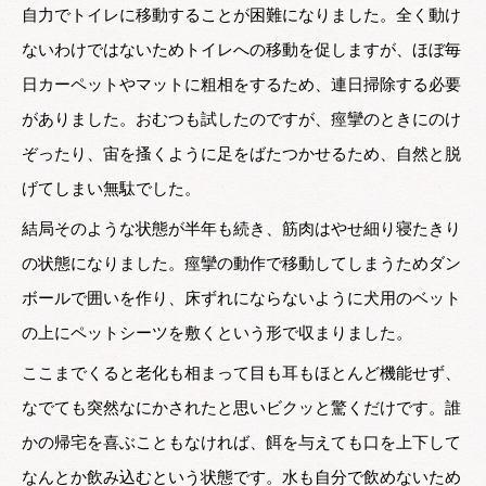
自力でトイレに移動することが困難になりました。全く動け
ないわけではないためトイレへの移動を促しますが、ほぼ毎
日カーペットやマットに粗相をするため、連日掃除する必要
がありました。おむつも試したのですが、痙攣のときにのけ
ぞったり、宙を搔くように足をばたつかせるため、自然と脱
げてしまい無駄でした。
結局そのような状態が半年も続き、筋肉はやせ細り寝たきり
の状態になりました。痙攣の動作で移動してしまうためダン
ボールで囲いを作り、床ずれにならないように犬用のベット
の上にペットシーツを敷くという形で収まりました。
ここまでくると老化も相まって目も耳もほとんど機能せず、
なでても突然なにかされたと思いビクッと驚くだけです。誰
かの帰宅を喜ぶこともなければ、餌を与えても口を上下して
なんとか飲み込むという状態です。水も自分で飲めないため