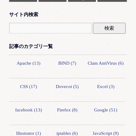
サイト内検索
記事のカテゴリ一覧
Apache (13)
BIND (7)
Clam AntiVirus (6)
CSS (17)
Dovecot (5)
Excel (3)
facebook (13)
Firefox (8)
Google (51)
Illustrator (1)
iptables (6)
JavaScript (9)