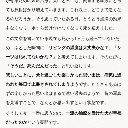
かせるための延命治療。犬にとっても、飼育する家族にとっ
ても負担ばかり増えていきます。これ以上、どこまで悪くな
るのだろうか。そう思っていたある日、とうとう点滴の効果
もなくなり、水すら受け付けなくなって死を迎えました。
この文章を書いている現在も死から1ヶ月も経っていないた
め、ふとした瞬間に「
リビングの温度は大丈夫かな？
」「
シ
ーツは汚れてないかな？
」と考えてしまいます。そのたびに
「
そうだ。死んだんだった
」と思い返します。
悲しいことに、犬と過ごした楽しかった思い出は、病気に追
われた毎日で上書きされてしまうようです
。たくさんあるは
ずの楽しかった思い出はまるで遠い過去のようで、昔の写真
を見返すことで、なんとか思い出すという状態です。
そうして今、一番に思うのは、
一連の治療を受けた犬が幸福
だったのか
という疑問です。