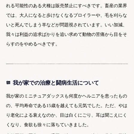
れる可能性のある犬種は販売禁止にすべきです。畜産の業界
では、大人になると歩けなくなるブロイラーや、毛を刈らな
いと死んでしまう羊などが問題視されています。いい加減、
我々は利益の追求ばかりを追い求めて動物の苦痛から目をそ
らすのをやめるべきです。
我が家での治療と闘病生活について
我が家のミニチュアダックスも何度かヘルニアを患ったもの
の、平均寿命である15歳を越えても元気でした。ただ、やは
り老化による衰えなのか、目は白くにごり、耳は聞こえにく
くなり、食欲も徐々に落ちていきました。