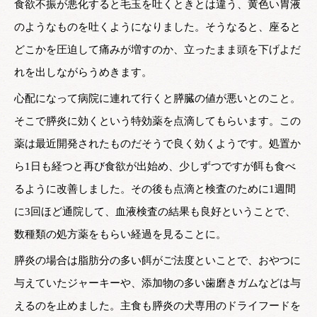
食欲不振が悪化すると毛玉を吐くときとは違う、黄色い胃液
のようなものを吐くようになりました。そうなると、座ると
どこかを圧迫して痛みが増すのか、立ったまま頭を下げよだ
れを出しながらうめきます。
心配になって病院に連れて行くと膵臓の値が悪いとのこと。
そこで膵炎に効くという特効薬を点滴してもらいます。この
薬は最近開発されたものだそうで良く効くようです。処置か
ら1日も経つと再び食欲が出始め、少しずつですが餌も食べ
るように改善しました。その後も点滴と検査のために1週間
に3回ほど通院して、血液検査の結果も良好ということで、
数種類の処方薬をもらい経過を見ることに。
膵炎の場合は脂肪分の多い餌がご法度といことで、おやつに
与えていたジャーキーや、添加物の多い歯磨きガムなどは与
えるのを止めました。主食も膵炎の犬専用のドライフードを