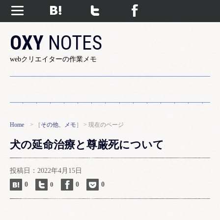
OXY
NOTES
webクリエイターの作業メモ
Home
> ［
その他、メモ
］ > 現在のページ
犬の延命治療と尊厳死について
投稿日：2022年4月15日
0
0
0
0