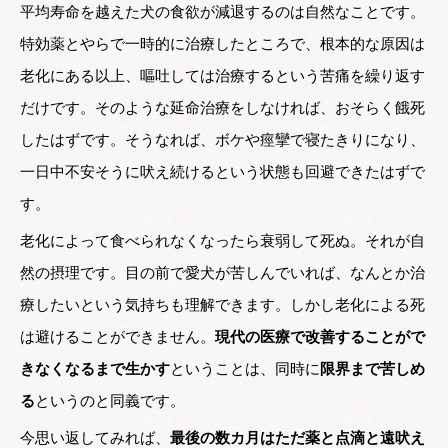
平均寿命を越えた犬の食欲が減退するのは自然なことです。
特効薬とやらで一時的に治療したところで、根本的な原因は
老化にある以上、嘔吐しては治療するという苦痛を繰り返す
だけです。そのような延命治療をしなければ、おそらく餓死
したはずです。そうなれば、ボケや痙攣で寝たきりになり、
一日中不安そうに吠え続けるという状態も回避できたはずで
す。
老化によって食べられなくなったら衰弱して死ぬ。それが自
然の摂理です。目の前で愛犬が苦しんでいれば、なんとか治
療したいという気持ちも理解できます。しかし老化による死
は避けることができません。
現代の医療で改善することがで
きなくなるまで生かす
ということは、同時に
限界まで苦しめ
る
というのと同義です。
今思い返してみれば、
最後の数カ月はただ薬と点滴と遠吠え