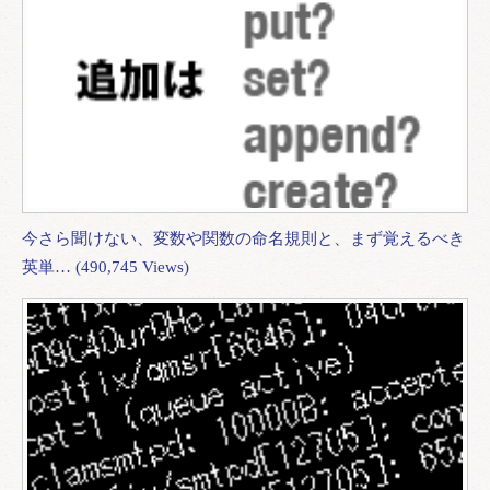
今さら聞けない、変数や関数の命名規則と、まず覚えるべき
英単… (490,745 Views)