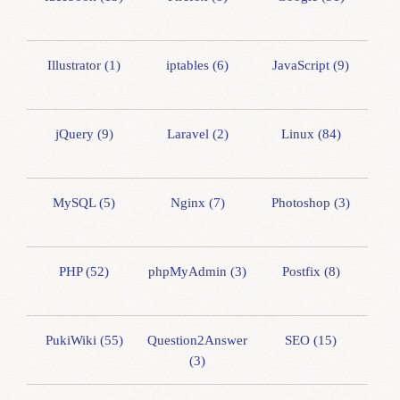
Illustrator (1)
iptables (6)
JavaScript (9)
jQuery (9)
Laravel (2)
Linux (84)
MySQL (5)
Nginx (7)
Photoshop (3)
PHP (52)
phpMyAdmin (3)
Postfix (8)
PukiWiki (55)
Question2Answer
SEO (15)
(3)