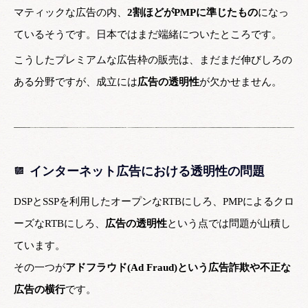
マティックな広告の内、
2割ほどがPMPに準じたもの
になっ
ているそうです。日本ではまだ端緒についたところです。
こうしたプレミアムな広告枠の販売は、まだまだ伸びしろの
ある分野ですが、成立には
広告の透明性
が欠かせません。
インターネット広告における透明性の問題
DSPとSSPを利用したオープンなRTBにしろ、PMPによるクロ
ーズなRTBにしろ、
広告の透明性
という点では問題が山積し
ています。
その一つが
アドフラウド(Ad Fraud)という広告詐欺や不正な
広告の横行
です。