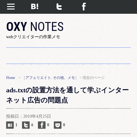
OXY
NOTES
webクリエイターの作業メモ
Home
> ［
アフェリエイト
,
その他、メモ
］ > 現在のページ
ads.txtの設置方法を通して学ぶインター
ネット広告の問題点
投稿日：2019年4月25日
1
0
0
0