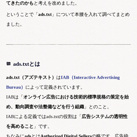
てきたのかも
と考えを改めました。
ということで「
ads.txt
」について本腰を入れて調べてまとめ
ました。
ads.txtとは
ads.txt（アズテキスト）
は
IAB（Interactive Advertising
Bureau）
によって定義されています。
IABは「
オンライン広告における技術的標準規格の策定を始
め、動向調査や法整備などを行う組織
」とのこと。
IABによる定義ではads.txtの役割は「
広告システムの透明性
を高めること
」です。
ちなみに
ads
とは
Authorized Digital Sellers
の略です。広告枠