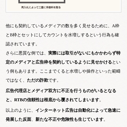
他にも契約しているメディアの数を多く見せるために、A枠
とB枠とセットにしてカウントを水増しするという行為も確
認されています。
さらに悪質な例では、
実際には取引がないにもかかわらず特
定のメディアと広告枠を契約しているように見せかける
とい
う例もあります。ここまでくると水増しや操作といった範疇
ではなく、
ただの詐欺
です。
広告代理店とメディア双方に不正を行うものがいるとなる
と、RTBの信頼性は根底から覆されてしまいます
。
以上のように、
インターネット広告は自動化によって急速に
発展した反面
、
新たな不正や危険性も生じています
。