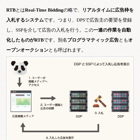
RTB
とは
Real-Time Bidding
の略で、
リアルタイムに広告枠を
入札するシステム
です。つまり、DPSで広告主の要望を登録
し、SSPを介して広告の入札を行う。この
一連の作業を自動
化したものがRTB
です。別名
プログラマティック広告
とも
オ
ープンオークション
とも呼ばれます。