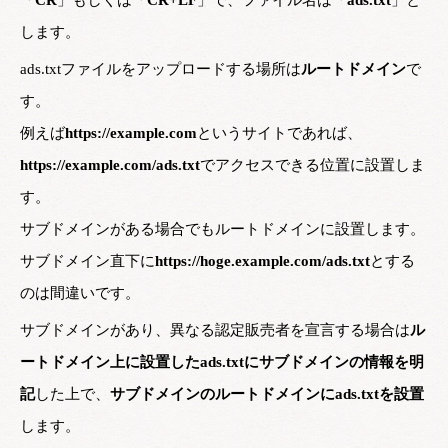
「
CR
」もしくは「
CR+LF
」で、ファイル名は「
ads.txt
」と
します。
ads.txtファイルをアップロードする場所は
ルートドメイン
で
す。
例えば
https://example.com
というサイトであれば、
https://example.com/ads.txt
でアクセスできる位置に設置しま
す。
サブドメインがある場合でもルートドメインに設置します。
サブドメイン直下に
https://hoge.example.com/ads.txt
とする
のは間違いです。
サブドメインがあり、異なる認定販売者を宣言する場合は
ル
ートドメイン上に設置したads.txtにサブドメインの情報を明
記
した上で、
サブドメインのルートドメインにads.txtを設置
します。