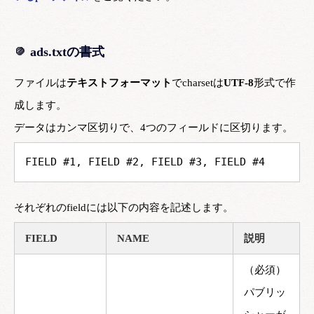
ads.txtの書式
ファイルは
テキストフォーマット
でcharsetは
UTF-8
形式で作
成します。
データはカンマ区切りで、4つのフィールドに区切ります。
FIELD #1, FIELD #2, FIELD #3, FIELD #4
それぞれのfieldには以下の内容を記述します。
FIELD
NAME
説明
（必須）
パブリッ