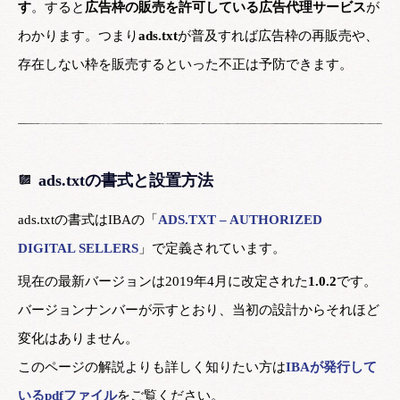
す
。すると
広告枠の販売を許可している広告代理サービス
が
わかります。つまり
ads.txt
が普及すれば広告枠の再販売や、
存在しない枠を販売するといった不正は予防できます。
ads.txtの書式と設置方法
ads.txtの書式はIBAの「
ADS.TXT – AUTHORIZED
DIGITAL SELLERS
」で定義されています。
現在の最新バージョンは2019年4月に改定された
1.0.2
です。
バージョンナンバーが示すとおり、当初の設計からそれほど
変化はありません。
このページの解説よりも詳しく知りたい方は
IBAが発行して
いるpdfファイル
をご覧ください。