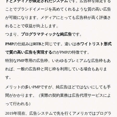
トとメディアが限定されたシステム
です。広告枠を限定する
ことでブランドイメージを高めてくれるような質の高い広告
が可能になります。メディアにとっても広告枠が高く評価さ
れることで収益が向上します。
つまり、
プログラマティックな純広告
です。
PMP
の仕組みは
RTB
と同じです。違いは
ホワイトリスト形式
で質の高い広告を実現する
のがPMPの特徴です。
特別なPMP専用の広告枠、いわゆるプレミアムな広告枠もあ
れば、一般の広告枠と同じ枠を利用している場合もありま
す。
メリットの多いPMPですが、純広告ほどではないにしても手
間がかかります。（実際の契約業務は広告代理サービスによ
って行われる）
2019年現在、広告システムで先を行くアメリカではプログラ