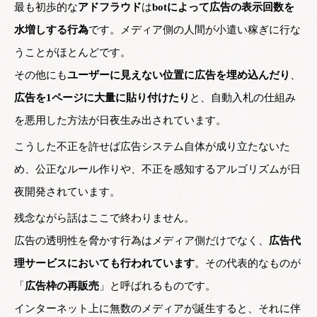
最も初歩的な
アドフラウド
は
botによって広告の表示回数を
水増しする行為
です。メディア側の人間が小遣い稼ぎに行な
うことがほとんどです。
その他にも
ユーザーに見えない位置に広告を埋め込んだり
、
広告を1ページに大量に貼り付けたり
と、自動入札の仕組み
を悪用した方法が日夜生み出されています。
こうした不正を許せば広告システム自体が成り立たないた
め、公正なルール作りや、不正を感知するアルゴリズムが日
夜開発されています。
残念ながら話はここで終わりません。
広告の透明性を脅かす行為はメディア側だけでなく、
広告代
理サービスにおいても行われています
。その代表的なものが
「
広告枠の再販売
」と呼ばれるものです。
インターネット上に無数のメディアが誕生すると、それに伴