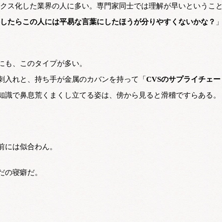
クス化した業界の人に多い。専門家同士では理解が早いというこ
したらこの人には平易な言葉にしたほうが分りやすくないかな？
にも、このタイプが多い。
刺入れと、持ち手が金属のカバンを持って「
CVSのサプライチェー
知識で鼻息荒くまくし立てる姿は、傍から見ると滑稽ですらある。
前には似合わん。
だの寝癖だ。