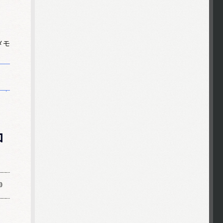
メモ
コ
0