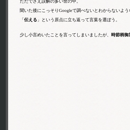
ただでさえ誤解の多い世の中。
聞いた後にこっそりGoogleで調べないとわからないよ
「
伝える
」という原点に立ち返って言葉を選ぼう。
少し小言めいたことを言ってしまいましたが、
時節柄御