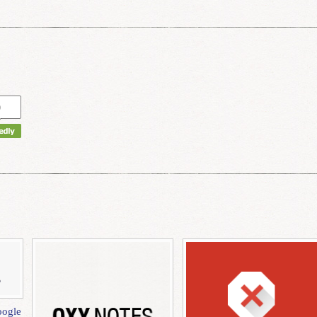
0
gle