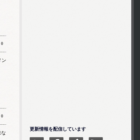
0
メン
0
更新情報を配信しています
来な