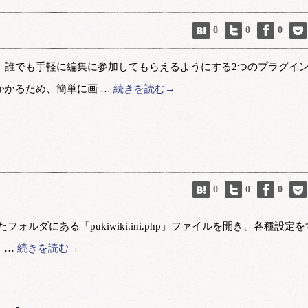
0
0
0
して、誰でも手軽に編集に参加してもらえるようにする2つのプラグイ
がかかるため、簡単に画 …
続きを読む→
0
0
0
フォルダにある「pukiwiki.ini.php」ファイルを開き、各種設定を
 …
続きを読む→