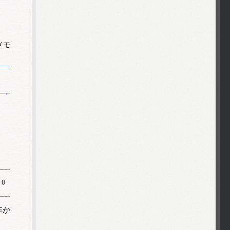
メモ
0
年か