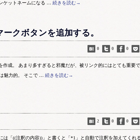
ンケットネームになる …
続きを読む→
ックマークボタンを追加する。
0
0
0
を作成。 あまり多すぎると邪魔だが、被リンク的にはとても重要で
ね」は魅力的。 そこで …
続きを読む→
2
0
0
iには「((注釈の内容))」と書くと「*1」と自動で注釈を加えてくれ