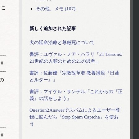
りこ
その他、メモ (107)
新しく追加された記事
犬の延命治療と尊厳死について
書評：ユヴァル・ノア・ハラリ「21 Lessons:
21世紀の人類のための21の思考」
0
書評：佐藤優「宗教改革者 教養講座『日蓮
の
とルター』」
書評：マイケル・サンデル「これからの『正
義』の話をしよう」
Question2Answerでスパムによるユーザー登
録に悩んだら「Stop Spam Captcha」を使お
う
0