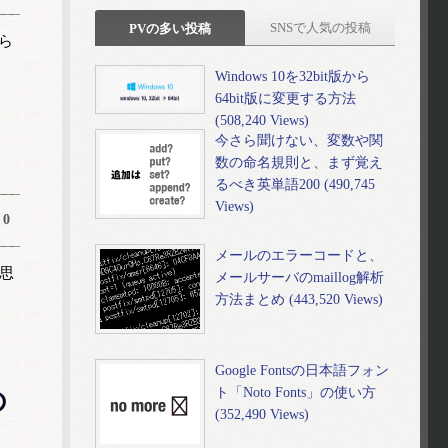
SNSで人気の投稿
PVの多い投稿
ら
Windows 10を32bit版から
64bit版に変更する方法
(508,240 Views)
今さら聞けない、変数や関
数の命名規則と、まず覚え
るべき英単語200 (490,745
Views)
0
メールのエラーコードと、
と思
メールサーバのmaillog解析
方法まとめ (443,520 Views)
Google Fontsの日本語フォン
ト「Noto Fonts」の使い方
の
(352,490 Views)