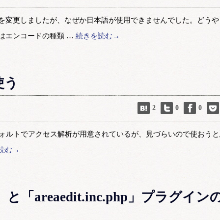
イトルを変更しましたが、なぜか日本語が使用できませんでした。どうや
iはエンコードの種類 …
続きを読む→
を使う
2
0
0
リポップにもデフォルトでアクセス解析が用意されているが、見づらいので使おう
読む→
php」と「areaedit.inc.php」プラグイン