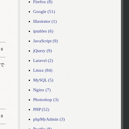
Firefox (8)
Google (51)
Illustrator (1)
iptables (6)
JavaScript (9)
0
jQuery (9)
Laravel (2)
要で
Linux (84)
MySQL (5)
Nginx (7)
Photoshop (3)
PHP (52)
0
phpMyAdmin (3)