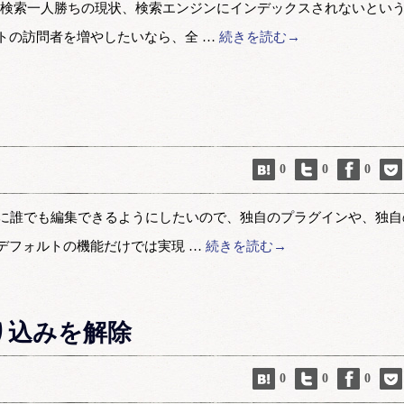
gle検索一人勝ちの現状、検索エンジンにインデックスされないとい
トの訪問者を増やしたいなら、全 …
続きを読む→
0
0
0
り簡単に誰でも編集できるようにしたいので、独自のプラグインや、独自
デフォルトの機能だけでは実現 …
続きを読む→
回り込みを解除
0
0
0