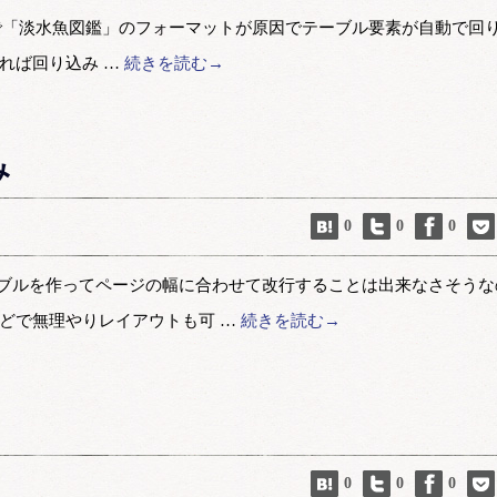
 前回の更新で「淡水魚図鑑」のフォーマットが原因でテーブル要素が自動で回
れば回り込み …
続きを読む→
み
0
0
0
にテーブルを作ってページの幅に合わせて改行することは出来なさそうな
どで無理やりレイアウトも可 …
続きを読む→
0
0
0