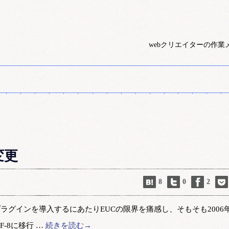
webクリエイターの作業
変更
8
0
2
ookプラグインを導入するにあたりEUCの限界を痛感し、そもそも2006
-8に移行 …
続きを読む→