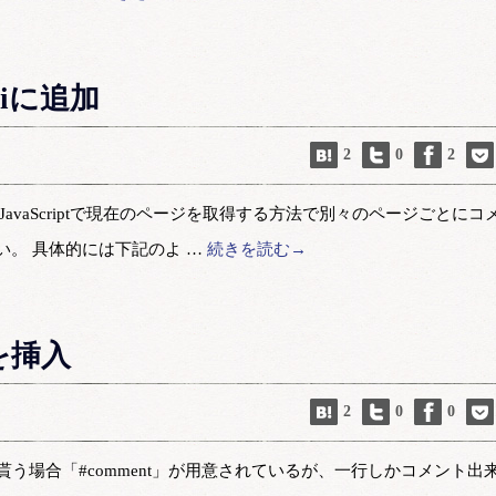
ikiに追加
2
0
2
vaScriptで現在のページを取得する方法で別々のページごとにコ
。 具体的には下記のよ …
続きを読む→
を挿入
2
0
0
を貰う場合「#comment」が用意されているが、一行しかコメント出