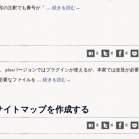
容の注釈でも番号が「 …
続きを読む→
6
0
0
替える。 plusバージョンではプラグインが使えるが、本家では改造が必
必要なファイルを …
続きを読む→
用にサイトマップを作成する
0
0
0