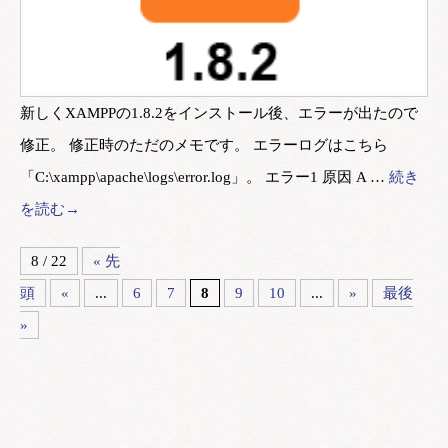
新しくXAMPPの1.8.2をインストール後、エラーが出たので
修正。 修正時のただのメモです。 エラーログはこちら
「C:\xampp\apache\logs\error.log」。 エラー1 原因 A …
続き
を読む→
8 / 22
« 先
頭
«
...
6
7
8
9
10
...
»
最後
»