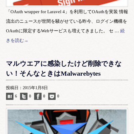
「OAuth wrapper for Laravel 4」を利用してOAuthを実装 情報
流出のニュースが世間を騒がせている昨今、ログイン機構を
OAuthに限定するWebサービスも増えてきました。 セ …
続
きを読む→
マルウエアに感染したけど削除できな
い！そんなときはMalwarebytes
投稿日：2015年1月8日
6
0
0
0