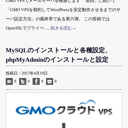
GMO VPSでメールサーバを構築します 「前回」に続いて
「GMO VPSを契約してWordPressを安定動作させるまでのサ
ーバ設定方法」の最終章である第六弾。 この投稿では
OpenSSLでプライベ …
続きを読む→
MySQLのインストールと各種設定、
phpMyAdminのインストールと設定
投稿日：2017年4月19日
8
0
0
0