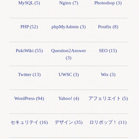
MySQL (5)
Nginx (7)
Photoshop (3)
PHP (52)
phpMyAdmin (3)
Postfix (8)
PukiWiki (55)
Question2Answer
SEO (15)
(3)
Twitter (13)
UWSC (3)
Wix (3)
WordPress (94)
Yahoo! (4)
アフェリエイト (5)
セキュリテイ (16)
デザイン (35)
ロリポップ！ (11)