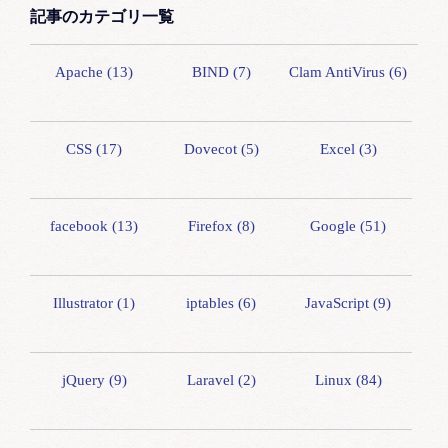
記事のカテゴリ一覧
Apache (13)
BIND (7)
Clam AntiVirus (6)
CSS (17)
Dovecot (5)
Excel (3)
facebook (13)
Firefox (8)
Google (51)
Illustrator (1)
iptables (6)
JavaScript (9)
jQuery (9)
Laravel (2)
Linux (84)