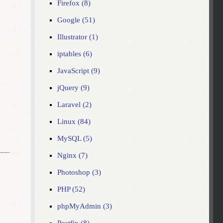
Firefox (8)
Google (51)
Illustrator (1)
iptables (6)
JavaScript (9)
jQuery (9)
Laravel (2)
Linux (84)
MySQL (5)
Nginx (7)
Photoshop (3)
PHP (52)
phpMyAdmin (3)