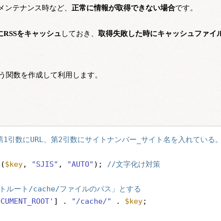
メンテナンス時など、
正常に情報が取得できない場合
です。
にRSSをキャッシュ
しておき、
取得失敗した時にキャッシュファイ
う関数を作成して利用します。
/第1引数にURL、第2引数にサイトナンバー_サイト名を入れている
g(
$key
, 
"SJIS"
, 
"AUTO"
); 
//文字化け対策
ルート/cache/ファイルのパス」とする
OCUMENT_ROOT'
] . 
"/cache/"
. 
$key
;