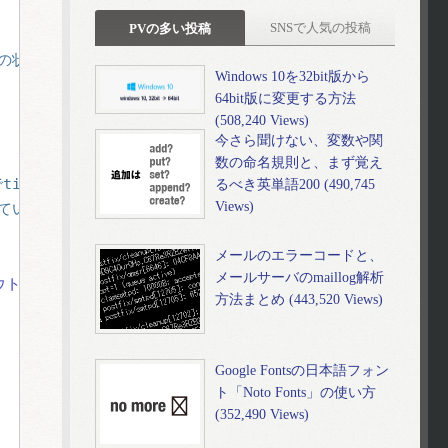
SNSで人気の投稿
PVの多い投稿
トの状態をシュミレートできる。
Windows 10を32bit版から
64bit版に変更する方法
(508,240 Views)
今さら聞けない、変数や関
数の命名規則と、まず覚え
imed_outとなった場合
るべき英単語200 (490,745
Views)
保存されているキャッシュファイルを取得
メールのエラーコードと、
メールサーバのmaillog解析
トしています。\n"
. 
$cache_version
. 
"\n現状過去のキ
方法まとめ (443,520 Views)
Google Fontsの日本語フォン
ト「Noto Fonts」の使い方
(352,490 Views)