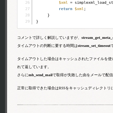
26
$xml
= simplexml_load_s
27
return
$xml
;
28
}
29
}
コメントで詳しく解説していますが、
stream_get_meta_
タイムアウトの判断に要する時間は
stream_set_timeout
タイムアウトした場合はキャッシュされたファイルを使
れて返しています。
さらに
mb_send_mail
で取得が失敗した由をメールで配信
正常に取得できた場合はRSSをキャッシュディレクトリ