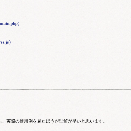
）
in.php）
）
s.js）
も、実際の使用例を見たほうが理解が早いと思います。
。