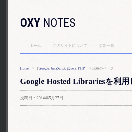
OXY
NOTES
ホーム
このサイトについて
更新一覧
Home
> ［
Google
,
JavaScript
,
jQuery
,
PHP
］ > 現在のページ
Google Hosted Librari
投稿日：2014年5月27日