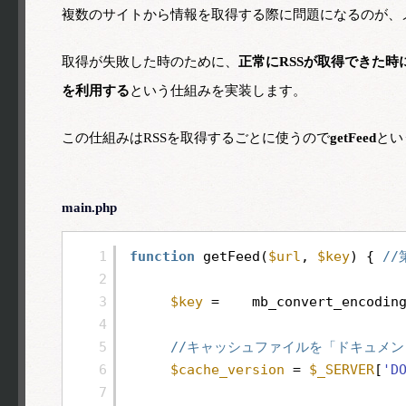
複数のサイトから情報を取得する際に問題になるのが、
取得が失敗した時のために、
正常にRSSが取得できた時
を利用する
という仕組みを実装します。
この仕組みはRSSを取得するごとに使うので
getFeed
とい
main.php
1
function
getFeed(
$url
, 
$key
) { 
/
2
3
$key
=    mb_convert_encodin
4
5
//キャッシュファイルを「ドキュメント
6
$cache_version
= 
$_SERVER
[
'D
7