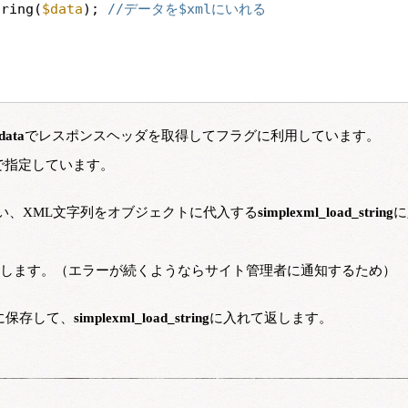
tring(
$data
); 
//データを$xmlにいれる
data
でレスポンスヘッダを取得してフラグに利用しています。
で指定しています。
い、XML文字列をオブジェクトに代入する
simplexml_load_string
に
します。（エラーが続くようならサイト管理者に通知するため）
に保存して、
simplexml_load_string
に入れて返します。