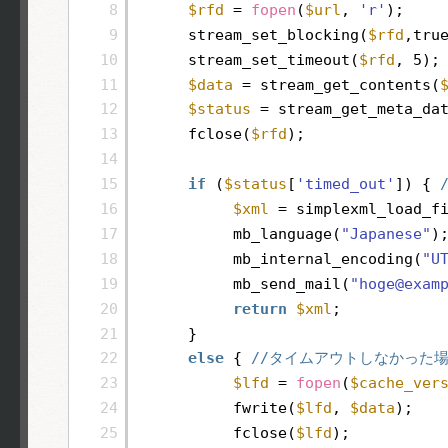
8
$rfd
= 
fopen
(
$url
, 
'r'
);
9
stream_set_blocking(
$rfd
,tru
10
stream_set_timeout(
$rfd
, 5);
11
$data
= stream_get_contents(
12
$status
= stream_get_meta_da
13
fclose(
$rfd
);
14
15
if
(
$status
[
'timed_out'
]) { 
16
$xml
= simplexml_load_f
17
mb_language(
"Japanese"
)
18
mb_internal_encoding(
"U
19
mb_send_mail(
"hoge@exam
20
return
$xml
;
21
}
22
else
{ 
//タイムアウトしなかった
23
$lfd
= 
fopen
(
$cache_ver
24
fwrite(
$lfd
, 
$data
);
25
fclose(
$lfd
);