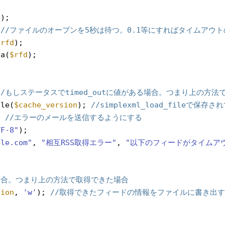
e);
 
//ファイルのオープンを5秒は待つ。0.1等にすればタイムアウ
$rfd
);
ta(
$rfd
);
//もしステータスでtimed_outに値がある場合。つまり上の方法でt
ile(
$cache_version
); 
//simplexml_load_fileで
; 
//エラーのメールを送信するようにする
TF-8"
);
ple.com"
, 
"相互RSS取得エラー"
, 
"以下のフィードがタイムアウ
場合。つまり上の方法で取得できた場合
sion
, 
'w'
); 
//取得できたフィードの情報をファイルに書き出す