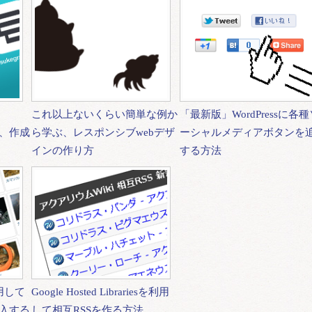
う
これ以上ないくらい簡単な例か
「最新版」WordPressに各種
めと、作成
ら学ぶ、レスポンシブwebデザ
ーシャルメディアボタンを
インの作り方
する方法
を利用して
Google Hosted Librariesを利用
入する
して相互RSSを作る方法