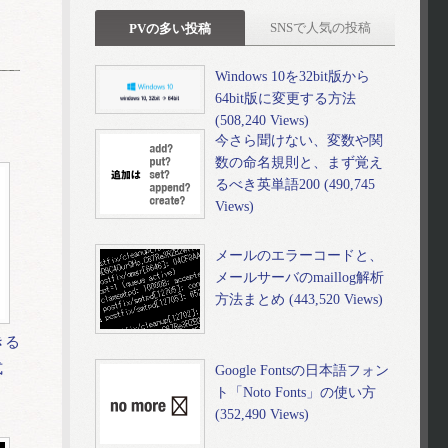
SNSで人気の投稿
PVの多い投稿
Windows 10を32bit版から
64bit版に変更する方法
(508,240 Views)
今さら聞けない、変数や関
数の命名規則と、まず覚え
るべき英単語200 (490,745
Views)
メールのエラーコードと、
メールサーバのmaillog解析
方法まとめ (443,520 Views)
きる
式
Google Fontsの日本語フォン
ト「Noto Fonts」の使い方
(352,490 Views)