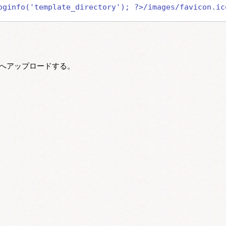
oginfo('template_directory'); ?>/images/favicon.ic
へアップロードする。