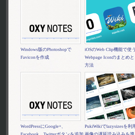
Windows版のPhotoshopで
iOSのWeb Clip機能で使
Faviconを作成
Webpage Iconのまと
方法
WordPressにGoogle+、
PukiWikiでlazysizes
Facebook、Twitterボタンを追加
画像の遅延読み込みを導