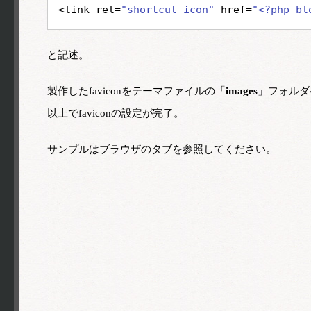
<link rel=
"shortcut icon"
href=
"<?php bl
と記述。
製作したfaviconをテーマファイルの「
images
」フォルダ
以上でfaviconの設定が完了。
サンプルはブラウザのタブを参照してください。