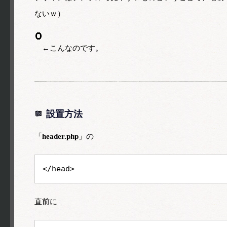
ないｗ）
←こんなのです。
設置方法
「
header.php
」の
</head>
直前に