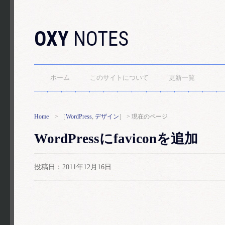
OXY
NOTES
ホーム
このサイトについて
更新一覧
Home
> ［
WordPress
,
デザイン
］ > 現在のページ
WordPressにfaviconを追加
投稿日：2011年12月16日