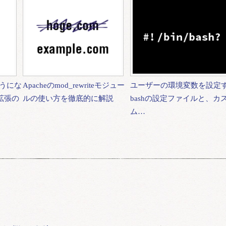
うにな
Apacheのmod_rewriteモジュー
ユーザーの環境変数を設定
能拡張の
ルの使い方を徹底的に解説
bashの設定ファイルと、カ
ム…