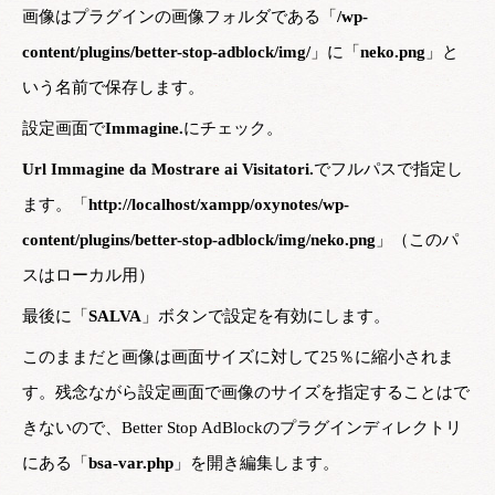
画像はプラグインの画像フォルダである「
/wp-
content/plugins/better-stop-adblock/img/
」に「
neko.png
」と
いう名前で保存します。
設定画面で
Immagine.
にチェック。
Url Immagine da Mostrare ai Visitatori.
でフルパスで指定し
ます。「
http://localhost/xampp/oxynotes/wp-
content/plugins/better-stop-adblock/img/neko.png
」（このパ
スはローカル用）
最後に「
SALVA
」ボタンで設定を有効にします。
このままだと画像は画面サイズに対して25％に縮小されま
す。残念ながら設定画面で画像のサイズを指定することはで
きないので、Better Stop AdBlockのプラグインディレクトリ
にある「
bsa-var.php
」を開き編集します。