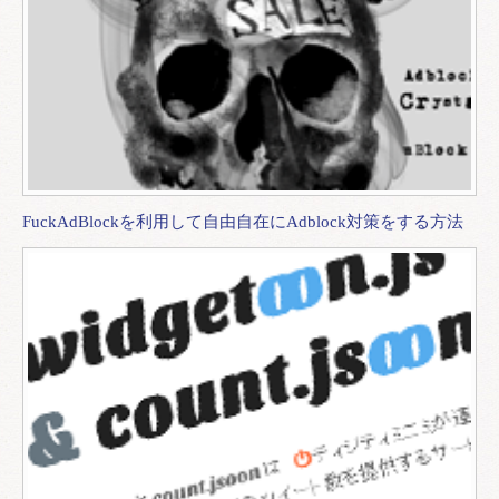
FuckAdBlockを利用して自由自在にAdblock対策をする方法