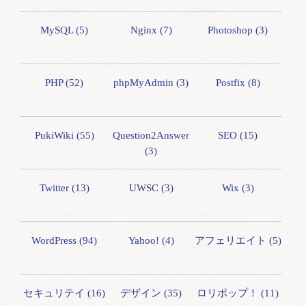
MySQL (5)
Nginx (7)
Photoshop (3)
PHP (52)
phpMyAdmin (3)
Postfix (8)
PukiWiki (55)
Question2Answer
SEO (15)
(3)
Twitter (13)
UWSC (3)
Wix (3)
WordPress (94)
Yahoo! (4)
アフェリエイト (5)
セキュリテイ (16)
デザイン (35)
ロリポップ！ (11)