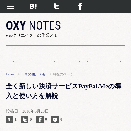
OXY
NOTES
webクリエイターの作業メモ
Home
> ［
その他、メモ
］ > 現在のページ
全く新しい決済サービスPayPal.Meの導
入と使い方を解説
投稿日：2018年5月29日
1
0
0
0