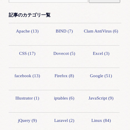
記事のカテゴリ一覧
Apache (13)
BIND (7)
Clam AntiVirus (6)
CSS (17)
Dovecot (5)
Excel (3)
facebook (13)
Firefox (8)
Google (51)
Illustrator (1)
iptables (6)
JavaScript (9)
jQuery (9)
Laravel (2)
Linux (84)