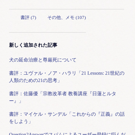
書評 (7)
その他、メモ (107)
新しく追加された記事
犬の延命治療と尊厳死について
書評：ユヴァル・ノア・ハラリ「21 Lessons: 21世紀の
人類のための21の思考」
書評：佐藤優「宗教改革者 教養講座『日蓮とルタ
ー』」
書評：マイケル・サンデル「これからの『正義』の話
をしよう」
Question2Answerでスパムによるユーザー登録に悩んだ