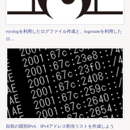
rsyslogを利用したログファイル作成と、logrotateを利用した
ロ…
自前の国別IPv6、IPv4アドレス割当リストを作成しよう