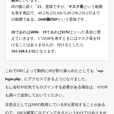
表示
といいます。

IPの後に続く「
21
」意味ですが、
マスク長
という範囲
を表す表記で、49.236.232.0から49.236.239.255まで
の範囲である、
2048個のIP
という意味です。

20
であれば
4096
、
19
であれば
8192
といった具合に増
えていきます。1つのIPを表すときにはマスク長を付
けることはありませんが、付けるとしたら
192.168.0.1/32
これでISPによって動的にIPが割り振られたとしても「
wp-
login.php
」にアクセスできるようになりました。
もし会社や出先でもログインする必要がある場合は、そのIP
も調べて追加しておいてください。
注意点としてはISPの取得しているIPも変化することがある
ので、100％確実にログインできるというわけではありませ