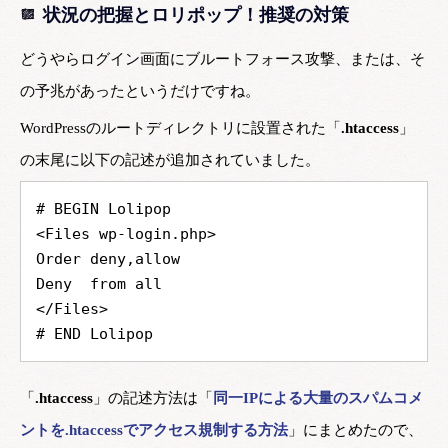
状況の把握とロリポップ！推奨の対策
どうやらログイン画面にブルートフォース攻撃、または、そ
の予兆があったというだけですね。
WordPressのルートディレクトリに設置された「
.htaccess
」
の末尾に以下の記述が追加されていました。
# BEGIN Lolipop
<Files wp-login.php>
Order deny,allow
Deny  from all
</Files>
# END Lolipop
「
.htaccess
」の記述方法は「
同一IPによる大量のスパムコメ
ントを.htaccessでアクセス規制する方法
」にまとめたので、