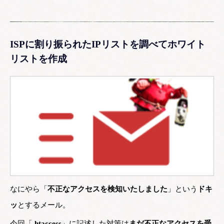
ISPに割り振られたIPリストを調べてホワイト
リストを作成
なにやら「
不正なアクセスを検知いたしました
」という
ドキ
ッ
とするメール。
今回「
.htaccess
」に記述した対策は
まだ不正なアクセスを受