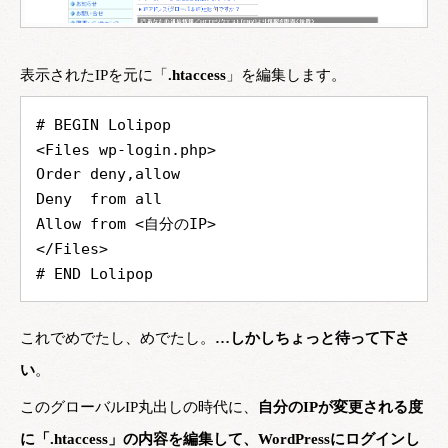
表示されたIPを元に「
.htaccess
」を編集します。
# BEGIN Lolipop
<Files wp-login.php>
Order deny,allow
Deny  from all
Allow from <自分のIP>
</Files>
# END Lolipop
これでめでたし、めでたし。
…しかしちょっと待って下さ
い
。
このグローバルIP丸出しの時代に、
自分のIPが変更される度
に「.htaccess」の内容を編集して、WordPressにログインし