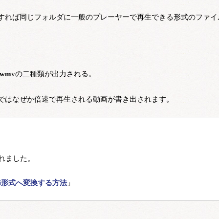
すれば同じフォルダに一般のプレーヤーで再生できる形式のファイ
4.wm
vの二種類が出力される。
ではなぜか倍速で再生される動画が書き出されます。
れました。

i形式へ変換する方法
」