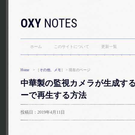
OXY
NOTES
ホーム
このサイトについて
更新一覧
Home
> ［
その他、メモ
］ > 現在のページ
中華製の監視カメラが生成する
ーで再生する方法
投稿日：2019年4月11日