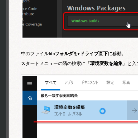
中のファイル
binフォルダ
を
cドライブ直下
に移動。
スタートメニューの隣の検索に「
環境変数を編集
」と入