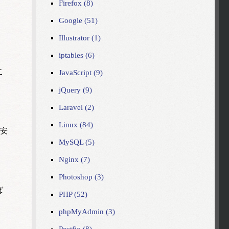
Firefox (8)
Google (51)
Illustrator (1)
iptables (6)
こ
JavaScript (9)
jQuery (9)
Laravel (2)
Linux (84)
も安
MySQL (5)
Nginx (7)
Photoshop (3)
ば
PHP (52)
phpMyAdmin (3)