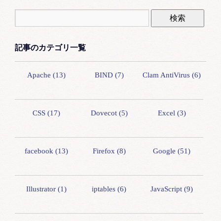
記事のカテゴリ一覧
Apache (13)
BIND (7)
Clam AntiVirus (6)
CSS (17)
Dovecot (5)
Excel (3)
facebook (13)
Firefox (8)
Google (51)
Illustrator (1)
iptables (6)
JavaScript (9)