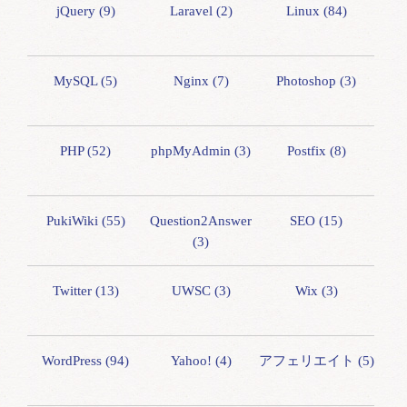
jQuery (9)
Laravel (2)
Linux (84)
MySQL (5)
Nginx (7)
Photoshop (3)
PHP (52)
phpMyAdmin (3)
Postfix (8)
PukiWiki (55)
Question2Answer
SEO (15)
(3)
Twitter (13)
UWSC (3)
Wix (3)
WordPress (94)
Yahoo! (4)
アフェリエイト (5)