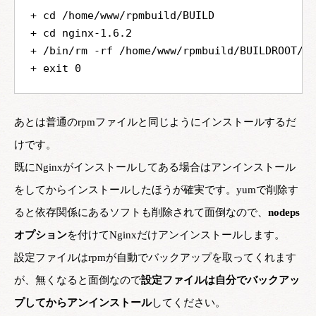
+ cd /home/www/rpmbuild/BUILD

+ cd nginx-1.6.2

+ /bin/rm -rf /home/www/rpmbuild/BUILDROOT/ng
あとは普通のrpmファイルと同じようにインストールするだ
けです。
既にNginxがインストールしてある場合はアンインストール
をしてからインストールしたほうが確実です。yumで削除す
ると依存関係にあるソフトも削除されて面倒なので、
nodeps
オプション
を付けてNginxだけアンインストールします。
設定ファイルはrpmが自動でバックアップを取ってくれます
が、無くなると面倒なので
設定ファイルは自分でバックアッ
プしてからアンインストール
してください。