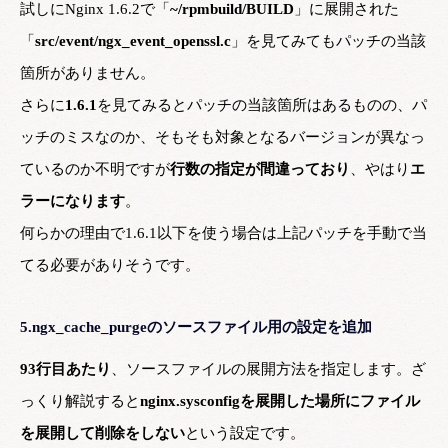
試しにNginx 1.6.2で「
~/rpmbuild/BUILD
」に展開された
「
src/event/ngx_event_openssl.c
」を見てみてもパッチの当該
箇所がありません。
さらに
1.6.1
を見てみるとパッチの当該箇所はあるものの、パ
ッチのミスなのか、そもそも対象となるバージョンが異なっ
ているのか不明ですが
行数の指定が間違っており
、やはり
エ
ラーになります
。
何らかの理由で1.6.1以下を使う場合は上記パッチを手動で当
てる必要がありそうです。
5.ngx_cache_purgeのソースファイル用の設定を追加
93行目あたり
、ソースファイルの展開方法を指定します。ざ
っくり解説すると
nginx.sysconfigを展開した場所にファイル
を展開して削除をしない
という設定です。