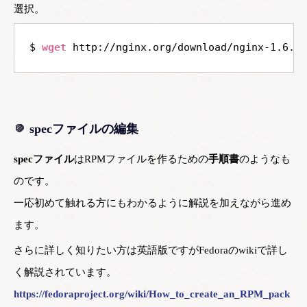
選択。
$ 
wget
specファイルの編集
specファイル
はRPMファイルを作るための
手順書
のようなも
のです。
一応初めて触れる方にもわかるように解説を加えながら進め
ます。
さらに詳しく知りたい方は英語版ですがFedoraのwikiで詳し
く解説されています。
https://fedoraproject.org/wiki/How_to_create_an_RPM_pack