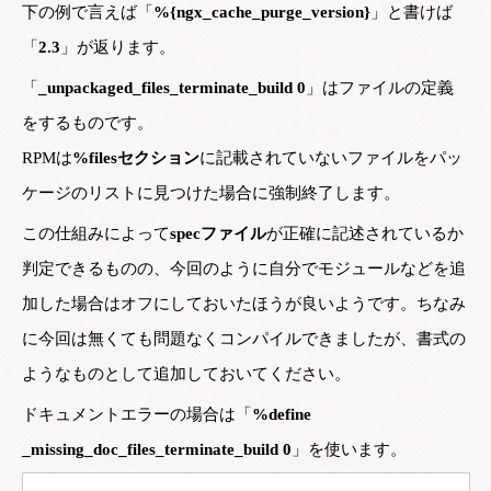
下の例で言えば「
%{ngx_cache_purge_version}
」と書けば
「
2.3
」が返ります。
「
_unpackaged_files_terminate_build 0
」はファイルの定義
をするものです。
RPMは
%filesセクション
に記載されていないファイルをパッ
ケージのリストに見つけた場合に強制終了します。
この仕組みによって
specファイル
が正確に記述されているか
判定できるものの、今回のように自分でモジュールなどを追
加した場合はオフにしておいたほうが良いようです。ちなみ
に今回は無くても問題なくコンパイルできましたが、書式の
ようなものとして追加しておいてください。
ドキュメントエラーの場合は「
%define
_missing_doc_files_terminate_build 0
」を使います。