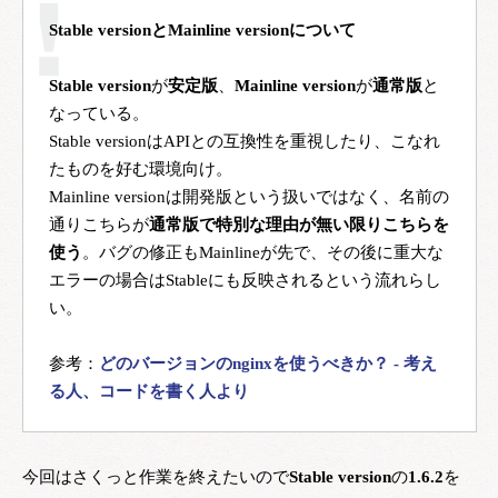
Stable versionとMainline versionについて
Stable version
が
安定版
、
Mainline version
が
通常版
と
なっている。

Stable versionはAPIとの互換性を重視したり、こなれ
たものを好む環境向け。

Mainline versionは開発版という扱いではなく、名前の
通りこちらが
通常版で特別な理由が無い限りこちらを
使う
。バグの修正もMainlineが先で、その後に重大な
エラーの場合はStableにも反映されるという流れらし
い。

参考：
どのバージョンのnginxを使うべきか？ - 考え
る人、コードを書く人より
今回はさくっと作業を終えたいので
Stable version
の
1.6.2
を