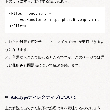
下のようにすると動作する場合もある。
<Files "hoge.html">
AddHandler x-httpd-php5.6 .php .html
</Files>
これらの対策で拡張子.htmlのファイルでPHPが実行できるよ
うになります。
と、普通ならここで終わるところですが、このページでは
詳
しい仕組みと問題点
について解説を続けます。
AddTypeディレクティブについて
上の解説で出てきた以下の処理は何を意味するのでしょう