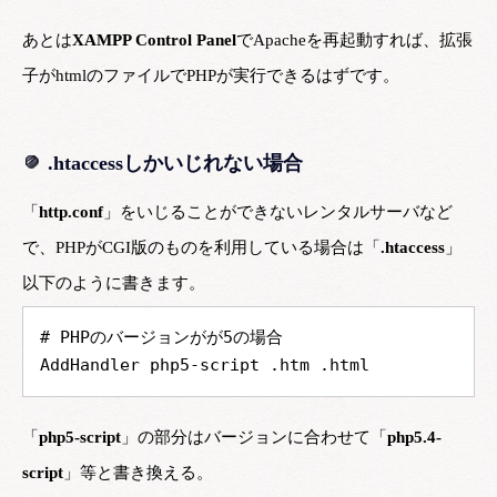
あとは
XAMPP Control Panel
でApacheを再起動すれば、拡張
子がhtmlのファイルでPHPが実行できるはずです。
.htaccessしかいじれない場合
「
http.conf
」をいじることができないレンタルサーバなど
で、PHPがCGI版のものを利用している場合は「
.htaccess
」
以下のように書きます。
# PHPのバージョンがが5の場合
AddHandler php5-script .htm .html
「
php5-script
」の部分はバージョンに合わせて「
php5.4-
script
」等と書き換える。