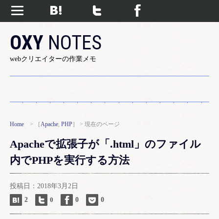
OXY
NOTES
webクリエイターの作業メモ
Home
> ［
Apache
,
PHP
］ > 現在のページ
Apacheで拡張子が「.html」のファイル
内でPHPを実行する方法
投稿日：2018年3月2日
2
0
0
0