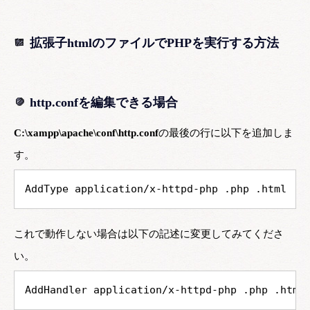
拡張子htmlのファイルでPHPを実行する方法
http.confを編集できる場合
C:\xampp\apache\conf\http.conf
の最後の行に以下を追加しま
す。
AddType application/x-httpd-php .php .html
これで動作しない場合は以下の記述に変更してみてくださ
い。
AddHandler application/x-httpd-php .php .html