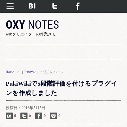
OXY
NOTES
webクリエイターの作業メモ
Home
> ［
PukiWiki
］ > 現在のページ
PukiWikiで5段階評価を付けるプラグイ
ンを作成しました
投稿日：2016年5月5日
0
0
0
0