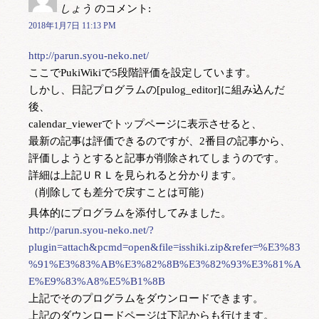
しょう
のコメント:
2018年1月7日 11:13 PM
http://parun.syou-neko.net/
ここでPukiWikiで5段階評価を設定しています。
しかし、日記プログラムの[pulog_editor]に組み込んだ
後、
calendar_viewerでトップページに表示させると、
最新の記事は評価できるのですが、2番目の記事から、
評価しようとすると記事が削除されてしまうのです。
詳細は上記ＵＲＬを見られると分かります。
（削除しても差分で戻すことは可能）
具体的にプログラムを添付してみました。
http://parun.syou-neko.net/?
plugin=attach&pcmd=open&file=isshiki.zip&refer=%E3%83
%91%E3%83%AB%E3%82%8B%E3%82%93%E3%81%A
E%E9%83%A8%E5%B1%8B
上記でそのプログラムをダウンロードできます。
上記のダウンロードページは下記からも行けます。