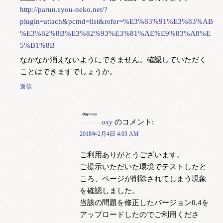
http://parun.syou-neko.net/?
plugin=attach&pcmd=list&refer=%E3%83%91%E3%83%AB
%E3%82%8B%E3%82%93%E3%81%AE%E9%83%A8%E
5%B1%8B
なかなか消えないようにできません。確認していただく
ことはできますでしょうか。
返信
oxy
のコメント:
2018年2月4日 4:03 AM
ご利用ありがとうございます。
ご提示いただいた環境でテストしたと
ころ、ページが削除されてしまう現象
を確認しました。
当該の問題を修正したバージョン0.4を
アップロードしたのでご利用くださ