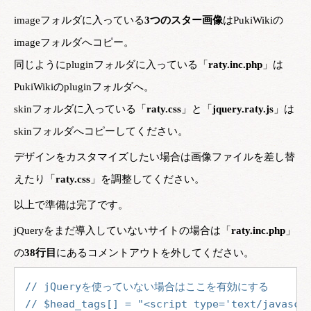
imageフォルダに入っている
3つのスター画像
はPukiWikiの
imageフォルダへコピー。
同じようにpluginフォルダに入っている「
raty.inc.php
」は
PukiWikiのpluginフォルダへ。
skinフォルダに入っている「
raty.css
」と「
jquery.raty.js
」は
skinフォルダへコピーしてください。
デザインをカスタマイズしたい場合は画像ファイルを差し替
えたり「
raty.css
」を調整してください。
以上で準備は完了です。
jQueryをまだ導入していないサイトの場合は「
raty.inc.php
」
の
38行目
にあるコメントアウトを外してください。
// jQueryを使っていない場合はここを有効にする
// $head_tags[] = "<script type='text/javascr